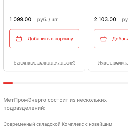
1 099.00
2 103.00
руб. / шт
ру
Добавить в корзину
Добави
Нужна помощь по этому товару?
Нужна помощь п
МетПромЭнерго состоит из нескольких
подразделений:
Современный складской Комплекс с новейшим