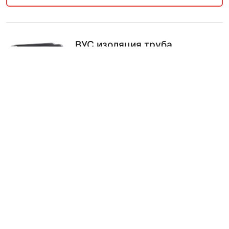
ВУС изоляция труба
холоднодеформированная 168
мм экструдированный
полиэтилен трехслойное
1502.00
₽
В КОРЗИНУ
ВУС изоляция труба
холоднодеформированная 168