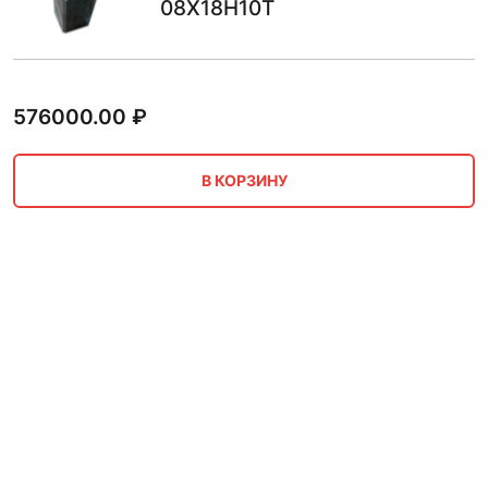
08Х18Н10Т
576000.00
₽
В КОРЗИНУ
Поковка квадратная L= 1.11 м
40ХН прямоугольная
198000.00
₽