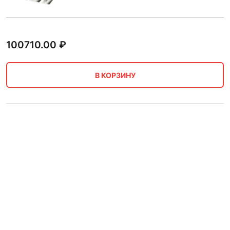
100710.00
₽
В КОРЗИНУ
Двутавр стальной 60 мм Ш4
С355 12 м м/д ГОСТ Р 57837-
2017
101880.00
₽
В КОРЗИНУ