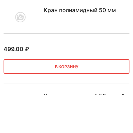
Кран полиамидный 50 мм
499.00
₽
В КОРЗИНУ
Кран полиамидный 50 мм х 1
1/2 дюйма мм наружная
резьба шаровой, разъемный
Poelsan