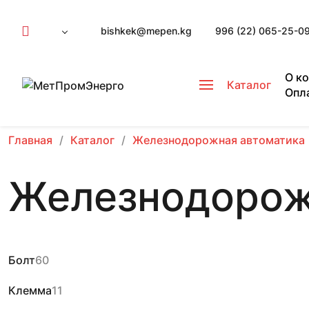
bishkek@mepen.kg
996 (22) 065-25-0
О к
Каталог
Опл
Главная
Каталог
Железнодорожная автоматика
Железнодорож
Болт
60
Клемма
11