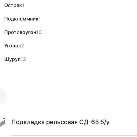
Остряк
1
Подклеммник
1
Противоугон
10
Уголок
2
Шуруп
12
Подкладка рельсовая СД-65 б/у