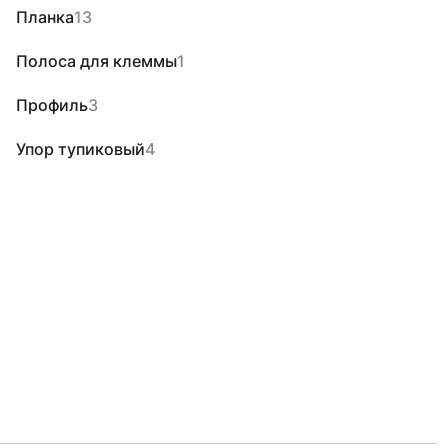
Планка
13
Полоса для клеммы
1
Профиль
3
Упор тупиковый
4