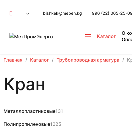
bishkek@mepen.kg
996 (22) 065-25-0
О к
Каталог
Опл
Главная
Каталог
Трубопроводная арматура
К
Кран
Металлопластиковые
131
Полипропиленовые
1025