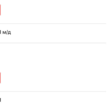
 м/д
1