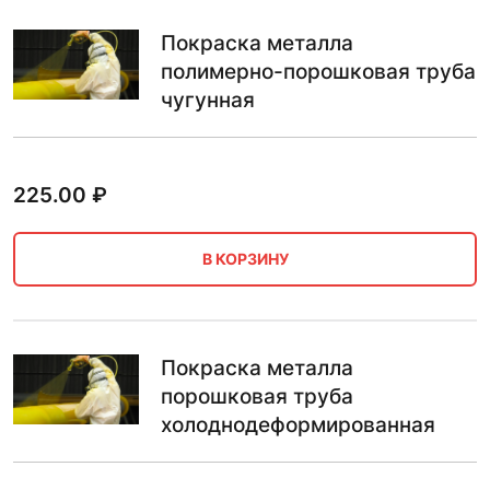
Покраска металла
полимерно-порошковая труба
чугунная
225.00
₽
В КОРЗИНУ
Покраска металла
порошковая труба
холоднодеформированная