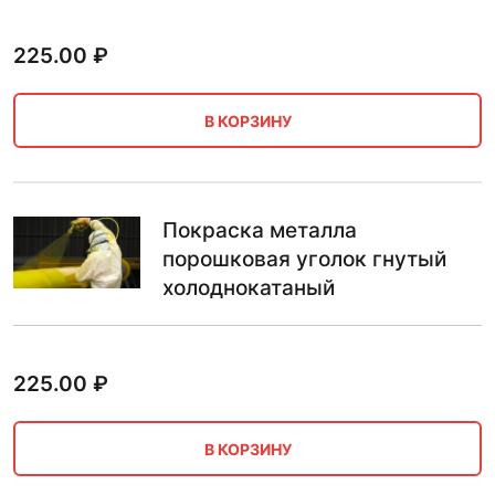
225.00
₽
В КОРЗИНУ
Покраска металла
порошковая уголок гнутый
холоднокатаный
225.00
₽
В КОРЗИНУ