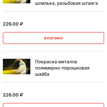
шпилька, резьбовая штанга
226.00
₽
В КОРЗИНУ
Покраска металла
полимерно-порошковая
шайба
226.00
₽