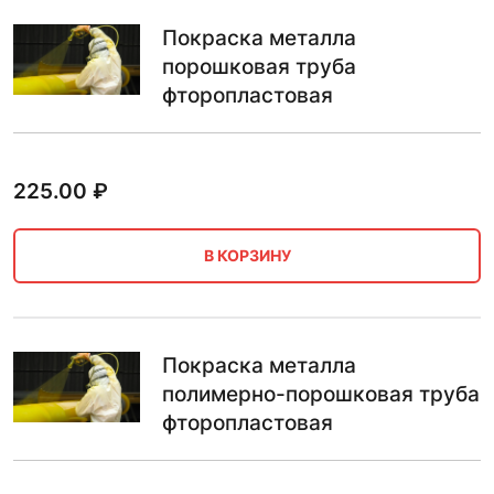
Покраска металла
порошковая труба
фторопластовая
225.00
₽
В КОРЗИНУ
Покраска металла
полимерно-порошковая труба
фторопластовая