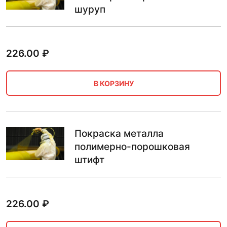
шуруп
226.00
₽
В КОРЗИНУ
Покраска металла
полимерно-порошковая
штифт
226.00
₽