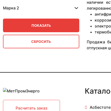
наличии ес
30 мм
Марка 2
легированно
4 мм
антифри
5 мм
коррози
7 мм
8 мм
электро
9 мм
термоб
Продажа би
отпускная ц
Катало
Асбестоте
Расчитать заказ