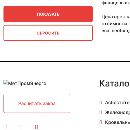
150
фланцевых с
160
1600
Цена прокла
175
стоимости. 
18
всю необхо
1800
2 1/2"
2"
20
200
2000
21
2200
Катало
225
23
2400
Асбестоте
Расчитать заказ
25
250
Железнод
2600
Кровельны
28
280