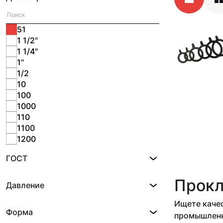
51
1 1/2"
1 1/4"
1"
1/2
10
100
1000
110
1100
1200
1240
ГОСТ
125
1300
Прокл
14
Давление
140
Ищете качес
1400
Форма
15
промышленны