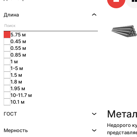
Длина
5.75 м
0.45 м
0.55 м
0.85 м
1 м
1-5 м
1.5 м
1.8 м
1.95 м
10-11.7 м
10.1 м
10.2 м
Метал
ГОСТ
10.3 м
10.5 м
Недорого ку
11 м
Мерность
представля
11.3 м