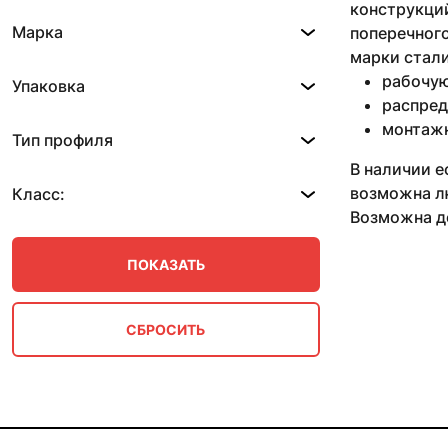
конструкци
11.45 м
Марка
поперечного
11.5 м
марки стали
11.7 м
рабочую
11.7-12 м
Упаковка
11.72 м
распред
11.74 м
монтажн
Тип профиля
11.75 м
В наличии е
11.78 м
11.8 м
возможна лю
Класс:
11.85 м
Возможна до
12 м
12.04 м
12.05 м
2 м
2.35 м
2.5-5 м
2.7 м
2.85 м
2.9 м
2.9-3 м