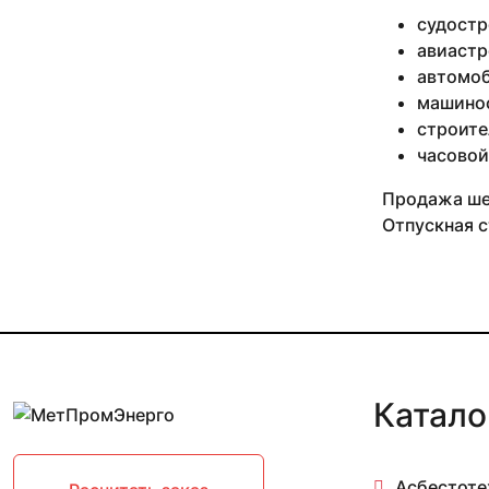
12 мм 1 м
судостр
12 мм 2.5 м
авиастр
12 мм 2.8 м
автомоб
12 мм 3 м
машино
120 мм
строите
13 мм
часовой
13 мм 0.65 м
13 мм 0.87-2.95 м
Продажа шес
13 мм 1 м
Отпускная с
13 мм 1.24-3 м
13 мм 2.1 м
13 мм 2.63 м
13 мм 2.8 м
13 мм 3 м
130 мм
14 мм
Катало
14 мм 0.05 м
14 мм 0.1 м
14 мм 0.15 м
14 мм 0.2 м
Асбестоте