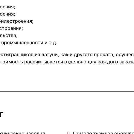
оения;
оения;
илестроения;
строения;
льства;
 промышленности и т.д.
тигранников из латуни, как и другого проката, осуществ
тоимость рассчитывается отдельно для каждого заказа 
г
хнические изделия
Грузоподъемное оборуд