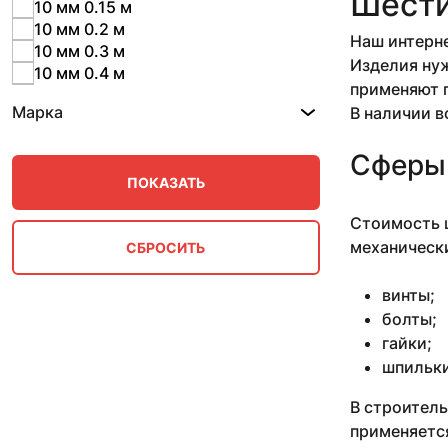
Шести
10 мм 0.15 м
10 мм 0.2 м
Наш интерне
10 мм 0.3 м
Изделия нуж
10 мм 0.4 м
применяют п
10 мм 0.5 м
Марка
В наличии в
10 мм 0.57 м
10 мм 0.57-2.53 м
Сферы
10 мм 0.78 м
10 мм 0.79-1 м
10 мм 0.87 м
Стоимость ш
10 мм 1 м
механически
10 мм 1.25-1.97 м
10 мм 1.42-1.5 м
10 мм 1.5 м
винты;
10 мм 1.53 м
болты;
10 мм 1.7 м
гайки;
10 мм 11 м
шпильки
10 мм 2.66 м
10 мм 2.7-3.1 м
В строитель
10 мм 2.8 м
применяется
10 мм 3 м