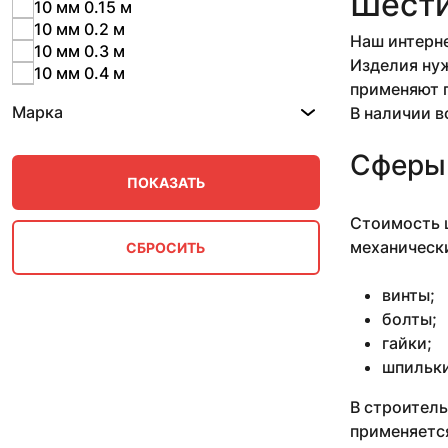
Шести
10 мм 0.15 м
10 мм 0.2 м
Наш интерне
10 мм 0.3 м
Изделия нуж
10 мм 0.4 м
применяют п
10 мм 0.5 м
Марка
В наличии в
10 мм 0.57 м
10 мм 0.57-2.53 м
Сферы
10 мм 0.78 м
10 мм 0.79-1 м
10 мм 0.87 м
Стоимость ш
10 мм 1 м
механически
10 мм 1.25-1.97 м
10 мм 1.42-1.5 м
10 мм 1.5 м
винты;
10 мм 1.53 м
болты;
10 мм 1.7 м
гайки;
10 мм 11 м
шпильки
10 мм 2.66 м
10 мм 2.7-3.1 м
В строитель
10 мм 2.8 м
применяется
10 мм 3 м