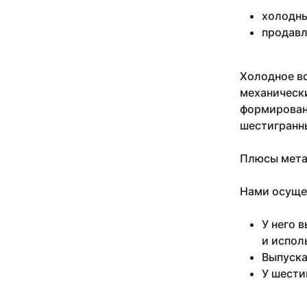
0.99
холодны
1
продавл
1-2
1.04
1.06
Холодное во
1.115
механически
1.13
формировани
1.15
шестигранн
1.22
1.23
Плюсы мета
1.25
1.27
Нами осуще
1.29
1.3
У него 
1.32
1.325
и испол
1.34
Выпуска
1.35
У шести
1.39
1.42