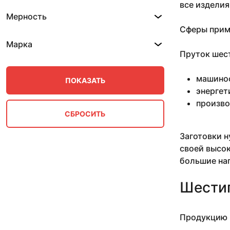
0.55
все изделия
0.6
Мерность
0.61
Сферы прим
0.62
Марка
0.64-0.86
Пруток шест
0.665
0.68
машино
0.71
энергет
0.73
произво
0.75
0.76
0.77
Заготовки н
0.8
своей высо
0.81
большие наг
0.82
0.835
Шестиг
0.86
0.9
0.93
Продукцию 
0.94
0.96