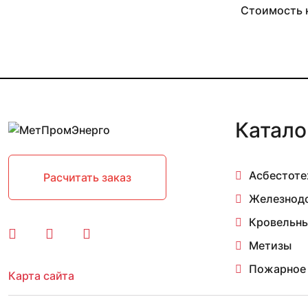
1.43
Стоимость н
1.48
1.5
1.5-1.8
1.5-2
1.515
1.52
1.53
Катало
1.53-4.06
1.56
1.57
1.58
Асбестоте
Расчитать заказ
1.6-1.9
Железнод
1.63
1.64
Кровельны
1.7
Метизы
1.7-4.5
1.71
Пожарное
Карта сайта
1.74-4.54
1.75