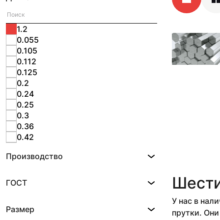
1.2
0.055
0.105
0.112
0.125
0.2
0.24
0.25
0.3
0.36
0.42
0.44
Производство
0.46-3.87
0.47
Шести
0.495
ГОСТ
0.5-0.7
У нас в нал
0.5-1.8
Размер
0.52
прутки. Они